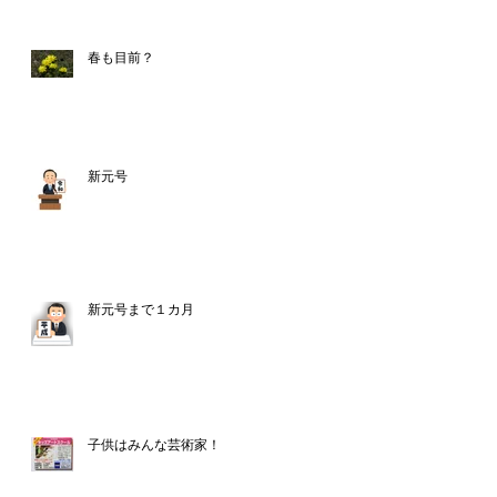
春も目前？
新元号
新元号まで１カ月
子供はみんな芸術家！