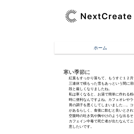
ホーム
寒い季節に
紅葉もすっかり落ちて、もうすぐ１２月
三連休で積もった雪もあっという間に溶
段と厳しくなりましたね。
私は寒くなると、お湯で簡単に作れる粉
時に便利なんですよね。カフェオレやラ
胃の調子を悪くしてしまいました…。コ
があるらしく、食後に飲むと良いとされ
空腹時の吐き気や胸やけのような出るそ
カフェイン中毒で死亡者が出たなんてニ
意したいです。