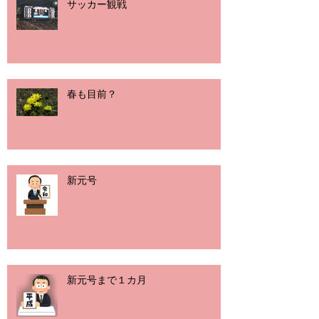
サッカー観戦
春も目前？
新元号
新元号まで１カ月