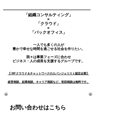
「組織コンサルティング」
×
「クラウド」
×
「バックオフィス」
​一人でも
多くの人が
豊かで幸せな時間を過ごせる社会を作りたい。
我々は事業フェーズに合わせ
ビジネス・人の成長を支援するグループです。
【
MFクラウド＆チャットワークのエバンジェリスト認定企業】
​経営相談、起業相談、キャリア相談など、初回相談は無料です。
お問い合わせはこちら
【初回相談は無料です】
NextCreateグループ
011-522-8570
TEL: