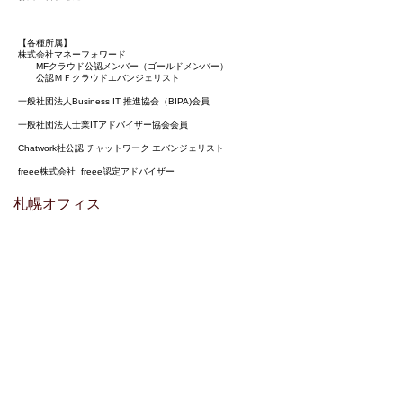
【各種所属】
株式会社マネーフォワード
MFクラウド公認メンバー（ゴールドメンバー）
公認ＭＦクラウドエバンジェリスト
一般社団法人Business IT 推進協会（BIPA)会員
一般社団法人士業ITアドバイザー協会会員
Chatwork社公認 チャットワーク エバンジェリスト
freee株式会社 freee認定アドバイザー
​札幌オフィス