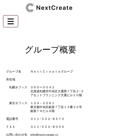
​グループ概要
グループ名 ＮｅｘｔＣｒｅａｔｅグループ
所在地
札幌オフィス ０６０ー００４２
北海道札幌市中央区大通西７丁目２−２
アセットプランニング大通ビル１０階
東京オフィス １０４－００６１
東京都中央区銀座７丁目１３番２０号
銀座ＴＨビル９階
電話番号 ０１１−５２２−８５７０
ＦＡＸ ０１１−５２２−８０５０
お問い合わせ先
info@next-create.cc