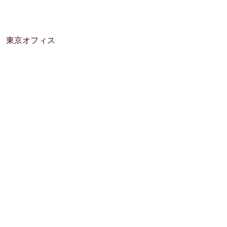
​東京オフィス
​・HOME
​・業務案内
​・お客様の声
・グループ概要