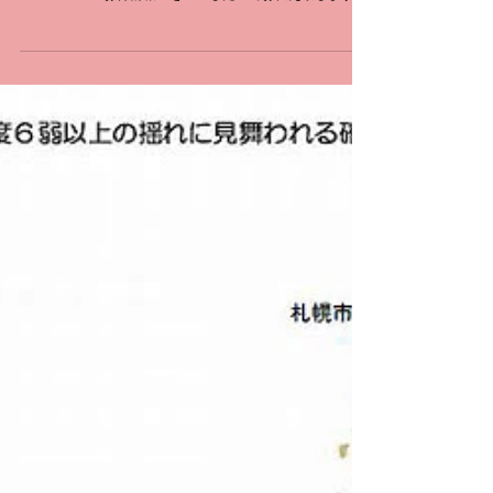
燥が酷くて朝、喉がイガイガしますよね… さて、本日はi
Tunes Cardのお得情報？をGETしたのでお伝え致します。
アップルが運営する 「i Tunes Store」や「App Store」で
は支払いに i...