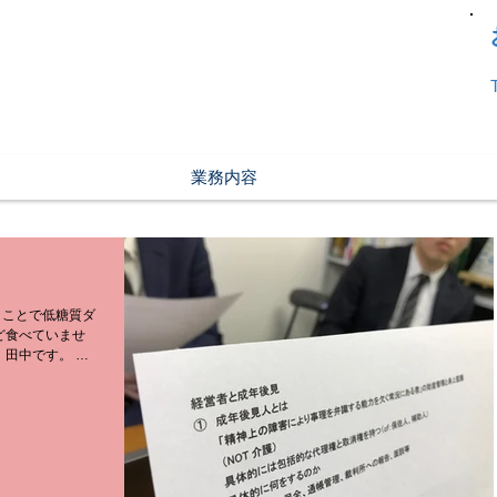
業務内容
うことで低糖質ダ
ど食べていませ
、田中です。 突
か？？ 弊社が
ートナーや取引先