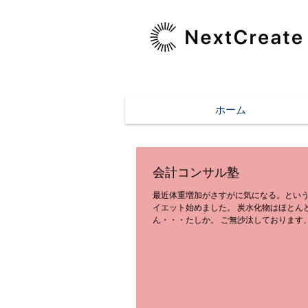
ホーム
会計コンサル塾
最近体重増加がさすがに気になる。とい
イエット始めました。 炭水化物はほとん
ん・・・たしか。 ご無沙汰しております
然ですが、みなさん勉強会ってされてます
開業当初から開催している勉強会で、パ
の士業、コン...