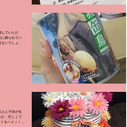
運んでいただ
口に飾られてい
はないでしょう
せていただいて
.
友人に子供が生
が、 忙しくて
ントをハイッ！と
t Createで