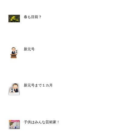
春も目前？
新元号
新元号まで１カ月
子供はみんな芸術家！