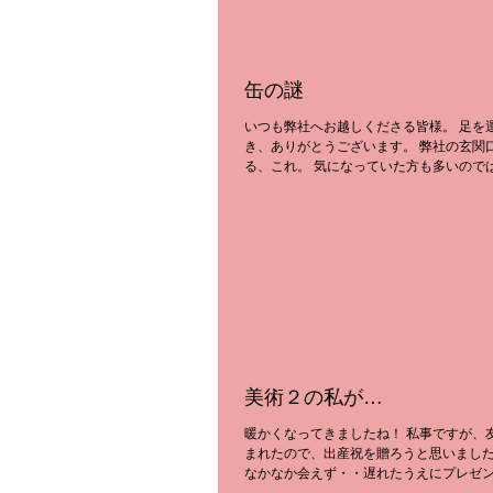
缶の謎
いつも弊社へお越しくださる皆様。 足を
き、ありがとうございます。 弊社の玄関
る、これ。 気になっていた方も多いので
か？ 実はこれ、弊社のお客様から購入さ
いる、 災害時非常食（パン）なんです。..
美術２の私が…
暖かくなってきましたね！ 私事ですが、
まれたので、出産祝を贈ろうと思いました
なかなか会えず・・遅れたうえにプレゼ
簡単に渡すのはいかがなものかと思い、今Nex