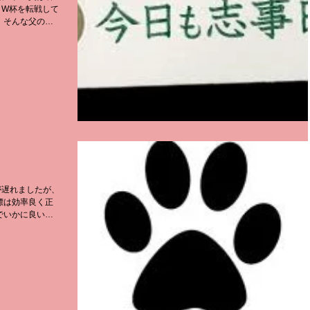
、W杯を転戦して
、そんな父の息
そこまで熱心には
改めて滑ってみる
が遅れましたが、
標は効率良く正
でいかに良い仕
を考えながらや
年も頑張ります