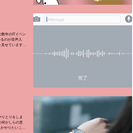
数年のITイベン
いるのが音声入
を見せています
！ スマホなど
率。...
やりとりをしま
の何かしらの意
にかやりたいこと
なのでしょう。