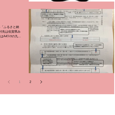
る「ふるさと納
寄付先は佐賀県み
A4ﾗﾝｸの九州
月待ちですが、
1
2