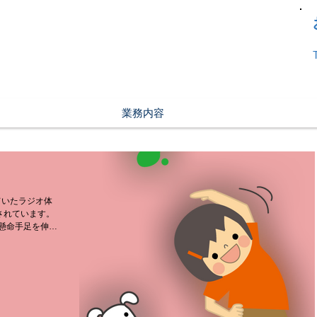
業務内容
ていたラジオ体
されています。
懸命手足を伸ば
 心地よい疲労感
れます。ウオーキ