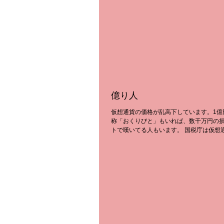
しかし、言葉の向こう側を考慮せず、言
取ると、...
億り人
仮想通貨の価格が乱高下しています。1億
称「おくりびと」もいれば、数千万円の
トで嘆いてる人もいます。 国税庁は仮想
たちに警告をしていますね。 おくりびと
して、正しい申告がされているか監視し
ます。...