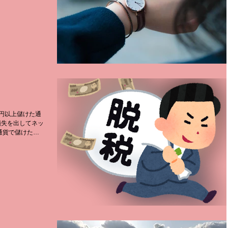
葉の表面だけ受け
円以上儲けた通
損失を出してネッ
通貨で儲けた人
をリストアップ
ていると言ってい