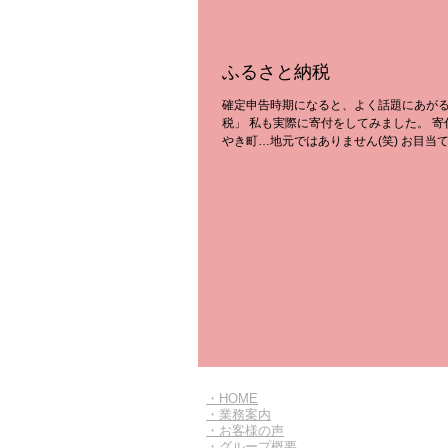
ふるさと納税
確定申告時期になると、よく話題にあが
税」 私も実際に寄付をしてみました。 
やき町…地元ではありません(笑) お目当ては
黒毛和牛！ 相当人気のようで配送が数ヵ
今から楽しみです。...
​・HOME
​・業務案内
​・お客様の声
・グループ概要