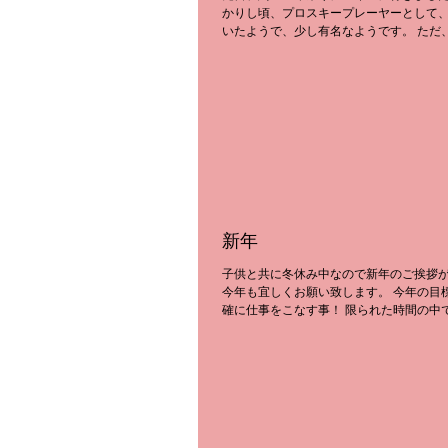
かりし頃、プロスキープレーヤーとして
いたようで、少し有名なようです。 ただ
子は残念ながら平凡な才能だったため、
スキーに打ち込まなくなったのですが、
と、楽しい！！...
新年
子供と共に冬休み中なので新年のご挨拶
今年も宜しくお願い致します。 今年の目
確に仕事をこなす事！ 限られた時間の中
事をするか、 お客様に喜んでもらえるか
りたいと思います。 仕事、家事、育児今
^_^