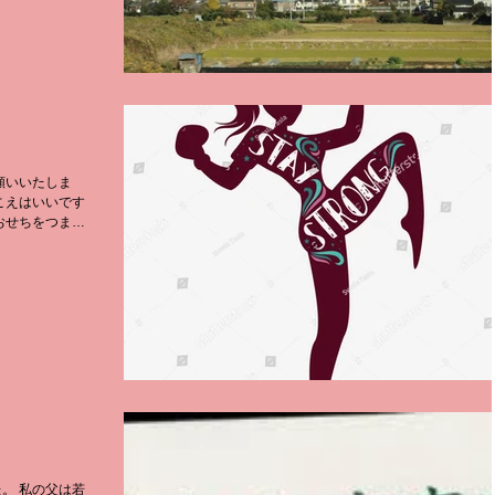
願いいたしま
こえはいいです
おせちをつま
メ人間だという
るまじき行為だ
。 私の父は若