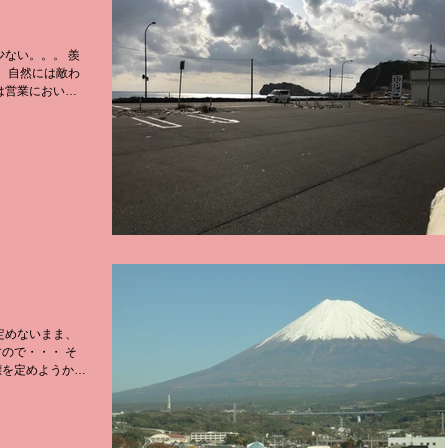
少ない。。。 羨
。 自然には敵わ
は営業において
との中に、 「多
していて、２回目
ので・・・ そ
標を定めようかと
方が、 厄年