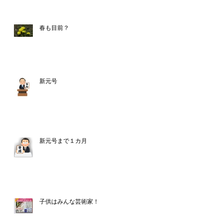
春も目前？
新元号
新元号まで１カ月
子供はみんな芸術家！