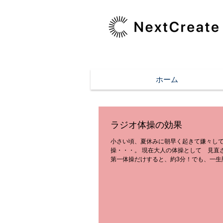
ホーム
ラジオ体操の効果
小さい頃、夏休みに朝早く起きて嫌々し
操・・・。 現在大人の体操として 見直
第一体操だけすると、約3分！でも、一生
して 横曲げしたり、回したりすると(^^♪
とうっすら汗をかきます。そして軽く疲
ングだと...