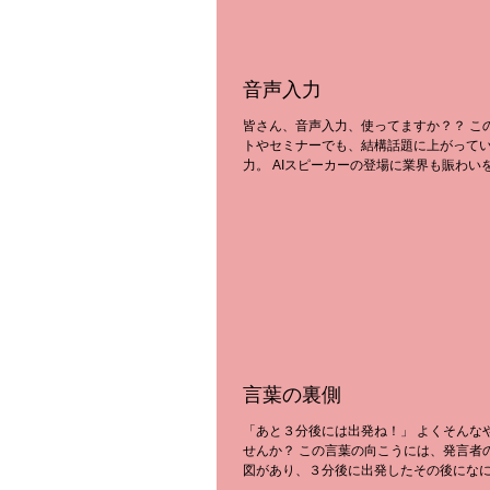
音声入力
皆さん、音声入力、使ってますか？？ この
トやセミナーでも、結構話題に上がって
力。 AIスピーカーの登場に業界も賑わい
が、改めて音声認識精度の高さに驚きます
での文字入力に比べると、約４倍近い入力効
言葉の裏側
「あと３分後には出発ね！」 よくそんな
せんか？ この言葉の向こうには、発言者
図があり、３分後に出発したその後にな
を考えているから、「あと３分後には」