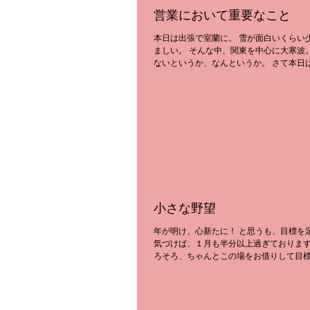
営業において重要なこと
本日は出張で室蘭に。 雪が面白いくらい
ましい。 そんな中、関東を中心に大寒波
ないというか、なんというか。 さて本日
重要なことについて。 前職で教わったこ
くの営業マンは１回訪問や面談で満足を
のコンタ...
小さな野望
年が明け、心新たに！ と思うも、目標を定めないまま、
気づけば、１月も半分以上過ぎております
ろそろ、ちゃんとこの場をお借りして目
思います。 いつもとてもお世話になっている
を迎えるにあたり、...