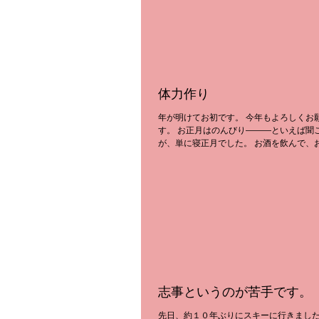
体力作り
年が明けてお初です。 今年もよろしくお
す。 お正月はのんびり―――といえば聞
が、単に寝正月でした。 お酒を飲んで、
み、コロコロして、またお酒を飲む。 ダ
思いも、お酒の力で忘れます。 新年にあ
と反省して、...
志事というのが苦手です。
先日、約１０年ぶりにスキーに行きました